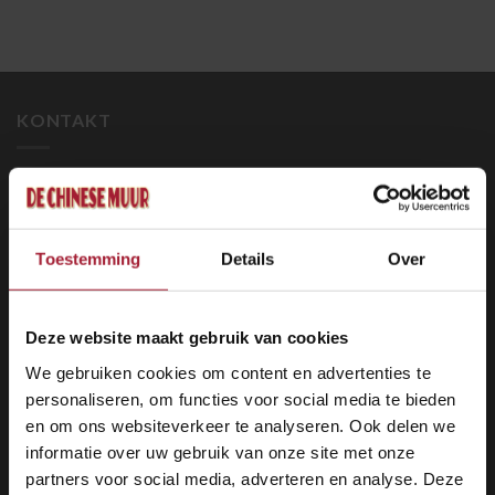
KONTAKT
Restaurant Die Chinesische Mauer
Beatrixstraat 38
1781 EP, Den Helder
Toestemming
Details
Over
E:
info@chinesemuurdenhelder.nl
T
: 0223-612458
Deze website maakt gebruik van cookies
VAT:
NL0099.34.868.B01
We gebruiken cookies om content en advertenties te
Handelskammer
: 37046061
personaliseren, om functies voor social media te bieden
en om ons websiteverkeer te analyseren. Ook delen we
informatie over uw gebruik van onze site met onze
partners voor social media, adverteren en analyse. Deze