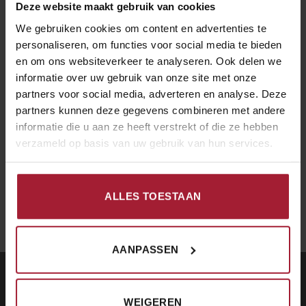
Deze website maakt gebruik van cookies
– Foe Yong Hai
We gebruiken cookies om content en advertenties te
– Pikante boontjes
personaliseren, om functies voor social media te bieden
– Mini loempiaatjes
en om ons websiteverkeer te analyseren. Ook delen we
– Atjar
informatie over uw gebruik van onze site met onze
– Sambal
partners voor social media, adverteren en analyse. Deze
– Kroepoek
partners kunnen deze gegevens combineren met andere
informatie die u aan ze heeft verstrekt of die ze hebben
voor borden & bestek vragen wij €1 p.p. toeslag.
verzameld op basis van uw gebruik van hun services.
voor bezorging buiten Den Helder (Julianadorp &
omstreken) vragen wij €15 toeslag.
ALLES TOESTAAN
AANPASSEN
CONTACT
WEIGEREN