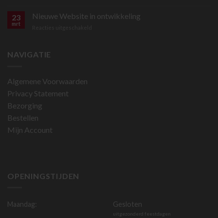
Online
bestellen
Nieuwe Website in ontwikkeling
23
is
mrt
voor
Reacties uitgeschakeld
nu
Nieuwe
mogelijk
Website
in
NAVIGATIE
ontwikkeling
Algemene Voorwaarden
Privacy Statement
Bezorging
Bestellen
Mijn Account
OPENINGSTIJDEN
Maandag:
Gesloten
uitgezonderd feestdagen