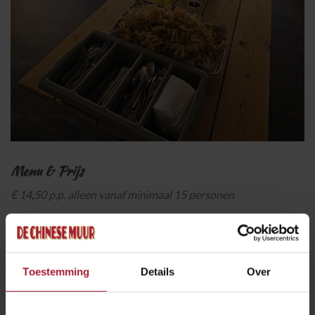
Menu & Prijs
€ 14,50 p.p. alleen vanaf minimaal 15 personen
– Nasi
– Bami
– Babi Pangang
Toestemming
Details
Over
– La Zhi Kai
pittige kipfilet gebakken in boter en knoflook
– Saté Ajam