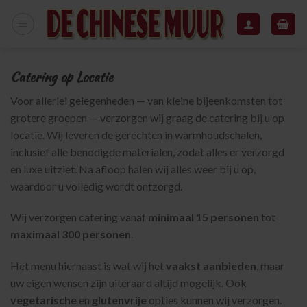
Skip
to
content
Catering op Locatie
Voor allerlei gelegenheden — van kleine bijeenkomsten tot
grotere groepen — verzorgen wij graag de catering bij u op
locatie. Wij leveren de gerechten in warmhoudschalen,
inclusief alle benodigde materialen, zodat alles er verzorgd
en luxe uitziet. Na afloop halen wij alles weer bij u op,
waardoor u volledig wordt ontzorgd.
Wij verzorgen catering vanaf
minimaal 15 personen
tot
maximaal 300 personen
.
Het menu hiernaast is wat wij het
vaakst aanbieden
, maar
uw eigen wensen zijn uiteraard altijd mogelijk. Ook
vegetarische
en
glutenvrije
opties kunnen wij verzorgen.