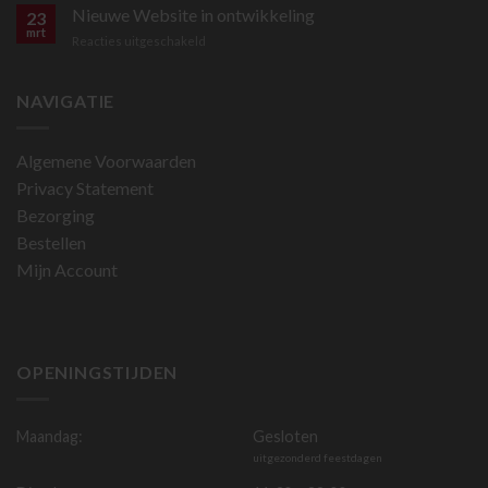
bestellen
Nieuwe Website in ontwikkeling
23
is
mrt
voor
Reacties uitgeschakeld
nu
Nieuwe
mogelijk
Website
in
NAVIGATIE
ontwikkeling
Algemene Voorwaarden
Privacy Statement
Bezorging
Bestellen
Mijn Account
OPENINGSTIJDEN
Maandag:
Gesloten
uitgezonderd feestdagen