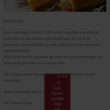
Beste Klant,
Sinds vandaag, 10 April, 2020 is het mogelijk om online te
bestellen. Je kan betalen met Ideal maar dit zal in de
toekomst waarschijnlijk worden uitgebreid met meerdere
betaalmiddelen.
Wij hopen dat dit nog meer gemak met zich mee brengt om
heerlijk te genieten van Chinees eten.
De Chinese Muur wenst jullie allen een fijne paas en eet
X Close
smakelijk!
U
kunt
Met vriendelijke groet,
bij ons
op elke
De Chinese Muur
dag
van