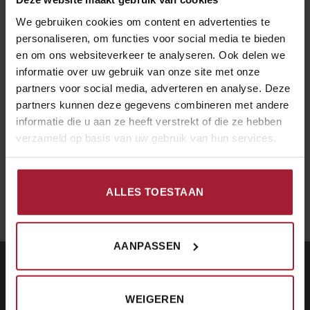
Online bestellen is nu mogelijk
10
apr
We gebruiken cookies om content en advertenties te
voor
Reacties uitgeschakeld
Online
personaliseren, om functies voor social media te bieden
bestellen
Nieuwe Website in ontwikkeling
23
en om ons websiteverkeer te analyseren. Ook delen we
is
mrt
voor
Reacties uitgeschakeld
nu
informatie over uw gebruik van onze site met onze
Nieuwe
mogelijk
partners voor social media, adverteren en analyse. Deze
Website
in
ARCHIEVEN
partners kunnen deze gegevens combineren met andere
ontwikkeling
informatie die u aan ze heeft verstrekt of die ze hebben
verzameld op basis van uw gebruik van hun services.
april 2020
(1)
maart 2018
(1)
ALLES TOESTAAN
AANPASSEN
CONTACT
WEIGEREN
Restaurant De Chinese Muur