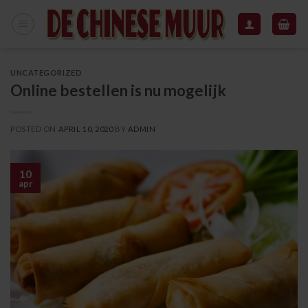
Skip
to
content
UNCATEGORIZED
Online bestellen is nu mogelijk
POSTED ON
APRIL 10, 2020
BY
ADMIN
10
apr