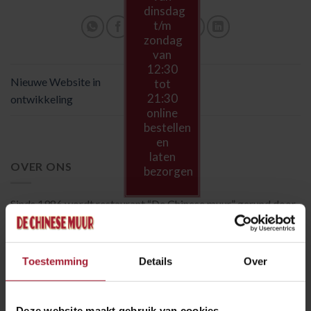
dinsdag
t/m
zondag
van
12:30
Nieuwe Website in
tot
21:30
ontwikkeling
online
bestellen
en
laten
OVER ONS
bezorgen
Sinds 1986 wordt restaurant “De Chinese muur” gerund door
de familie Chang. In de lange periode heeft het restaurant een
grote naam opgebouwd in Den Helder en omstreken.
Toestemming
Details
Over
LAATSTE BERICHTEN
Deze website maakt gebruik van cookies