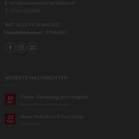
E:
info@chinesemuurdenhelder.nl
T
: 0223-612458
VAT:
NL0099.34.868.B01
Handelskammer
: 37046061
NEUESTE NACHRICHTEN
Online-Bestellung jetzt möglich
10
Apr
Onlinebestellung
Kommentare zu
ist jetzt möglich
Neue Website in Entwicklung
23
Mar
für
Reaktionen
Neue
Website