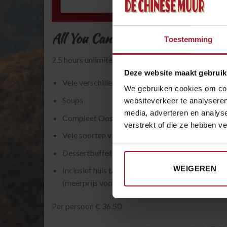
All You Can Eat Package
Toestemming
2.5 hours unlimited enjoyment of:
Deze website maakt gebruik
Vele verschillende soorten Sushi
We gebruiken cookies om cont
Soups
websiteverkeer te analyseren
media, adverteren en analys
Compleet Oosters warm buffet
verstrekt of die ze hebben v
Vele soorten vlees en vis, vers bereid van de tep
Dessertbuffet met verschillende smaken ijs en ve
WEIGEREN
Inclusief huis tapbier, huiswijn en alle non-alc
(meerprijs voor sterke dranken en speciaalbiere
Per persoon € 36.50