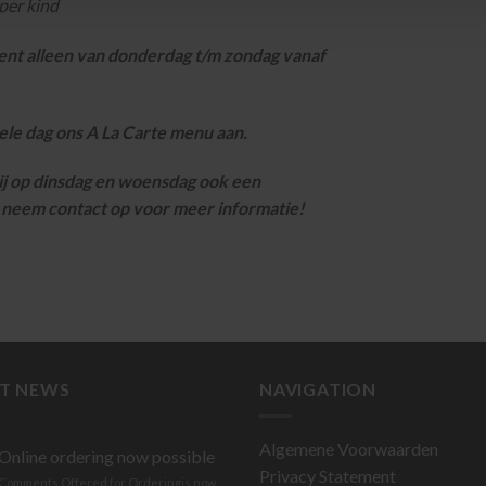
 per kind
ment alleen van donderdag t/m zondag vanaf
ele dag ons A La Carte menu aan.
ij op dinsdag en woensdag ook een
, neem contact op voor meer informatie!
ST NEWS
NAVIGATION
Algemene Voorwaarden
Online ordering now possible
Privacy Statement
online
Comments Offered for Ordering
is now