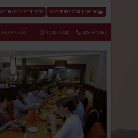
LOGIN / REGISTREREN
SHOPPING CART /
€
0.00
LDE VRAGEN
11:30 - 22:00
0223-612458