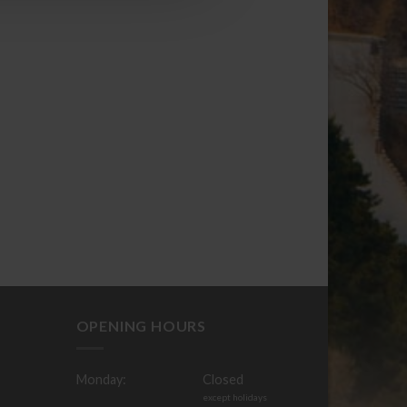
OPENING HOURS
Monday:
Closed
except holidays