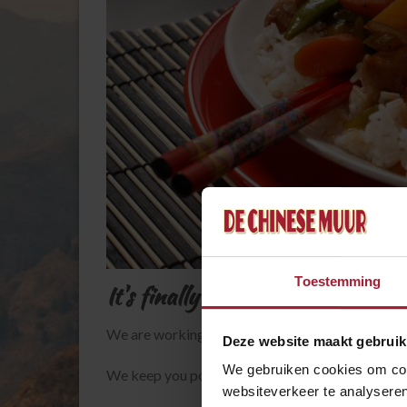
Toestemming
It's finally here!
We are working hard to finally implement online 
Deze website maakt gebruik
We gebruiken cookies om cont
We keep you posted!
websiteverkeer te analyseren