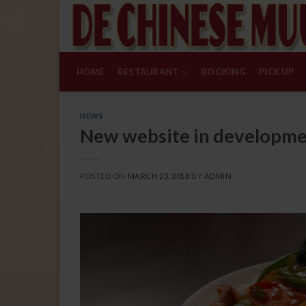
Skip
to
content
HOME
RESTAURANT
BOOKING
PICK UP
NEWS
New website in developm
POSTED ON
MARCH 23, 2018
BY
ADMIN