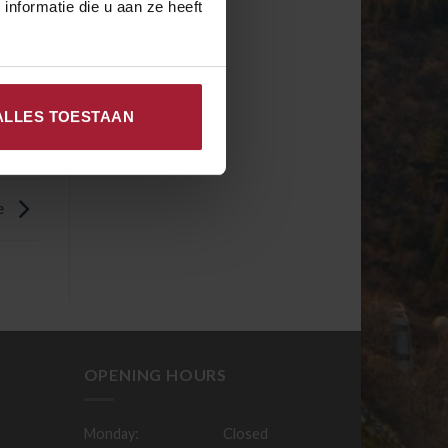
nformatie die u aan ze heeft
ALLES TOESTAAN
e
OPENING HOURS
Monday:
Closed