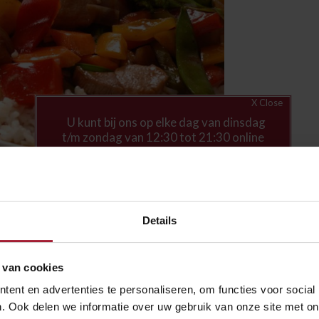
X Close
U kunt bij ons op elke dag van dinsdag
t/m zondag van 12:30 tot 21:30 online
bestellen en laten bezorgen
Details
ordering into the website.
 van cookies
ent en advertenties te personaliseren, om functies voor social
. Ook delen we informatie over uw gebruik van onze site met on