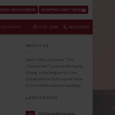
LOGIN / REGISTREREN
SHOPPING CART /
€
0.00
LDE VRAGEN
11:30 - 22:00
0223-612458
ABOUT US
Since 1986 restaurant "The
Chinese wall" is run by the family
Chang. In the long period, the
restaurant has built a great name
in Den Helder and surroundings.
LATEST POSTS
Online ordering now
10