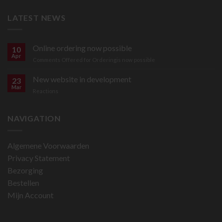
LATEST NEWS
Online ordering now possible
10
Apr
online
Comments Offered for Ordering
is now possible
New website in development
23
Mar
for
Reactions
New
website
in
NAVIGATION
development
Algemene Voorwaarden
Privacy Statement
Bezorging
Bestellen
Mijn Account