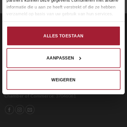
informatie die u aan ze heeft verstrekt of die ze hebben
verzameld op basis van uw gebruik van hun services.
CONTACT
ALLES TOESTAAN
Restaurant The Chinese Wall
Beatrixstraat 38
1781 EP, Den Helder
AANPASSEN
E:
info@chinesemuurdenhelder.nl
T
: 0223-612458
WEIGEREN
VAT:
NL0099.34.868.B01
Chamber of Commerce
: 37046061