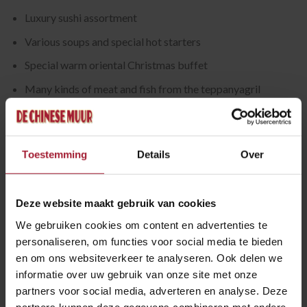
Luxury sushi assortment
Various soups and special hot starters
Special warm oriental Christmas buffet
Many kinds of meat and fish from the teppanyagril
Extensive ice cream buffet with fruit
Includes beer, house wine and all non-alcoholic drinks
Toestemming
Details
Over
2,5 uur lang alles onbeperkt:volwassenen
€42,50 p.p.
Kinderen tot en met 10 jaar (bij twijfel kan er om
legitimatie worden gevraagd)
€22,50 p.p.
Deze website maakt gebruik van cookies
1st session:
16:30-19:00
, 2nd session:
19:15-closing
We gebruiken cookies om content en advertenties te
personaliseren, om functies voor social media te bieden
BOOKING
en om ons websiteverkeer te analyseren. Ook delen we
informatie over uw gebruik van onze site met onze
partners voor social media, adverteren en analyse. Deze
partners kunnen deze gegevens combineren met andere