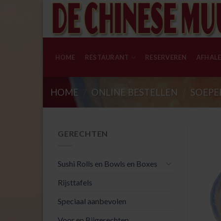
Skip
to
content
HOME
RESTAURANT
RESERVEREN
AFHAL
HOME
/
ONLINE BESTELLEN
/
SOEPE
GERECHTEN
Sushi Rolls en Bowls en Boxes
Rijsttafels
Speciaal aanbevolen
Voor en Bijgerechten