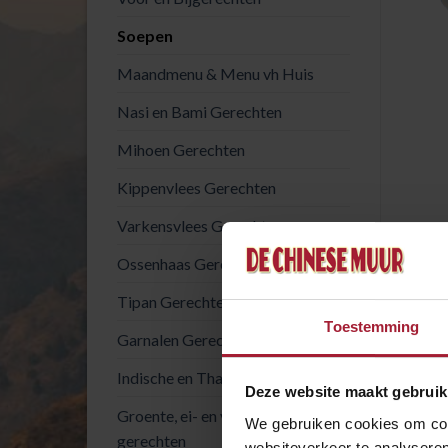
Soepen
Maandmenu & Menu vh Huis
Nasi en Bami Gerechten
Mihoen Gerechten
Kippenvlees Gerechten
Varkensvlees Gerechten
BESC
Ossenhaas Gerechten
Tipan Gerechten
chine
Toestemming
Garnalen Gerechten
Indische en Thaise gerechten
GE
Deze website maakt gebruik
Groente, ei- en vegetarische
We gebruiken cookies om cont
gerechten
websiteverkeer te analyseren