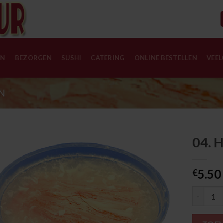
EN
BEZORGEN
SUSHI
CATERING
ONLINE BESTELLEN
VEEL
N
04. 
5.50
€
04. Haai