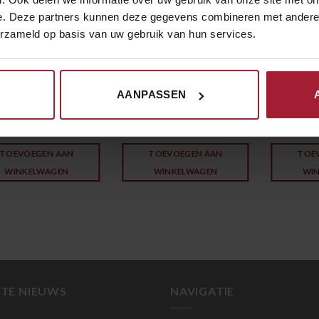
e. Deze partners kunnen deze gegevens combineren met andere i
erzameld op basis van uw gebruik van hun services.
AANPASSEN
€
6.00
€
4.50
N
SOEPEN
SOEPEN
03. Suan L
an Tan Soep
06. Tomatensoep
Soep
TOEVOEGEN AAN
TOEVOEGEN AAN
TOE
WINKELWAGEN
WINKELWAGEN
WI
TE NIEUWS
NAVIGATIE