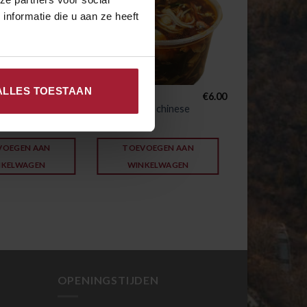
nformatie die u aan ze heeft
ALLES TOESTAAN
€
5.50
€
6.00
SOEPEN
a Tong
01. Soep “De chinese
muur”
VOEGEN AAN
TOEVOEGEN AAN
NKELWAGEN
WINKELWAGEN
OPENINGSTIJDEN