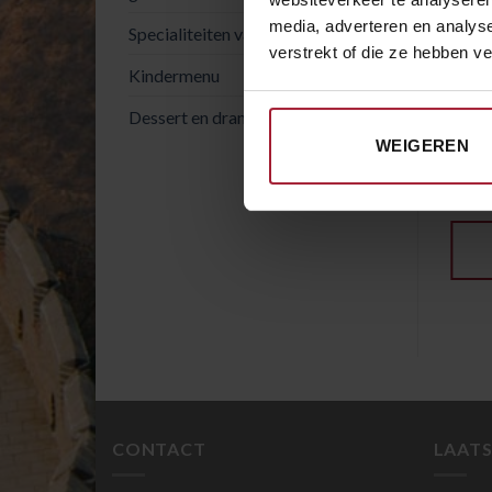
media, adverteren en analys
Specialiteiten van het huis
verstrekt of die ze hebben v
Kindermenu
Dessert en drank
WEIGEREN
€
5.00
SOEPEN
SOEPE
05. Kippensoep
02. W
TOEVOEGEN AAN
WINKELWAGEN
CONTACT
LAATS