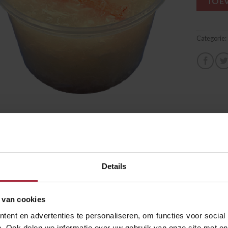
TOE
Categorie:
HRIJVING
se haaienvinnensoep met ei en krab
Details
RELATEERDE PRODUCTEN
 van cookies
ent en advertenties te personaliseren, om functies voor social
. Ook delen we informatie over uw gebruik van onze site met on