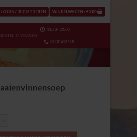
LOGIN / REGISTREREN
WINKELWAGEN /
€
0.00
11:30 - 22:00
GESTELDE VRAGEN
0223-612458
Haaienvinnensoep
envinnensoep aantal