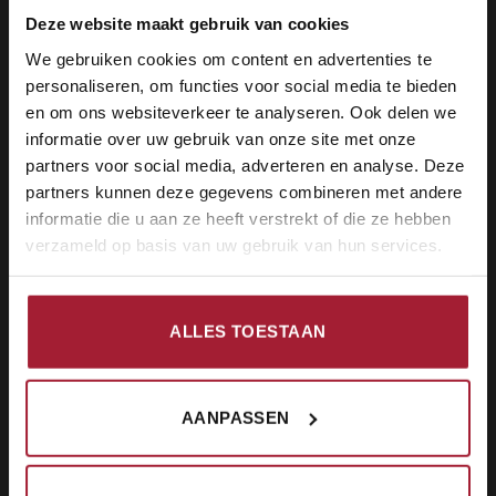
laten
Deze website maakt gebruik van cookies
bezorgen
Restaurant De Chinese Muur
We gebruiken cookies om content en advertenties te
Beatrixstraat 38
personaliseren, om functies voor social media te bieden
1781 EP, Den Helder
en om ons websiteverkeer te analyseren. Ook delen we
informatie over uw gebruik van onze site met onze
E:
info@chinesemuurdenhelder.nl
partners voor social media, adverteren en analyse. Deze
T:
0223-612458
partners kunnen deze gegevens combineren met andere
informatie die u aan ze heeft verstrekt of die ze hebben
Btw:
NL0099.34.868.B01
verzameld op basis van uw gebruik van hun services.
Kvk:
37046061
ALLES TOESTAAN
AANPASSEN
LAATSTE NIEUWS
Online bestellen is nu mogelijk
10