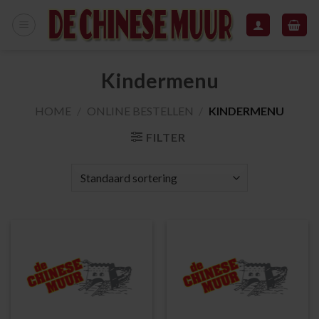
Skip
to
content
Kindermenu
HOME
/
ONLINE BESTELLEN
/
KINDERMENU
FILTER