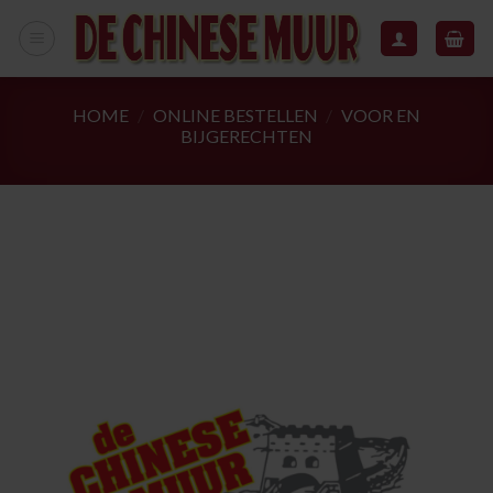
Skip
to
content
HOME
/
ONLINE BESTELLEN
/
VOOR EN
BIJGERECHTEN