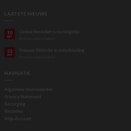
LAATSTE NIEUWS
Online bestellen is nu mogelijk
10
apr
voor
Reacties uitgeschakeld
Online
bestellen
Nieuwe Website in ontwikkeling
23
is
mrt
voor
Reacties uitgeschakeld
nu
Nieuwe
mogelijk
Website
in
NAVIGATIE
ontwikkeling
Algemene Voorwaarden
Privacy Statement
Bezorging
Bestellen
Mijn Account