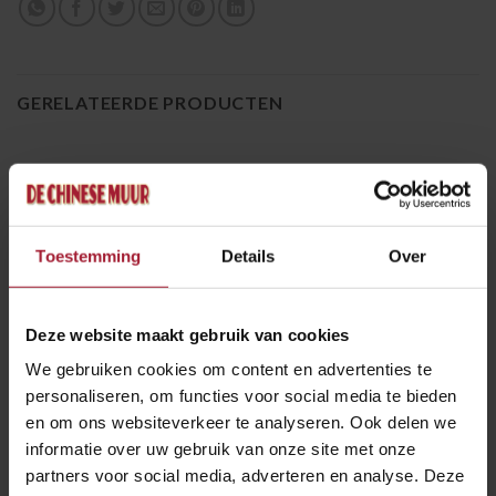
GERELATEERDE PRODUCTEN
Toestemming
Details
Over
€
5.50
€
8.00
VOOR EN BIJGERECHTEN
VOOR EN BIJGERECHTEN
Deze website maakt gebruik van cookies
Extra Satésaus groot
14a. Spare Ribs (4 stuks)
(500 cc)
We gebruiken cookies om content en advertenties te
personaliseren, om functies voor social media te bieden
TOEVOEGEN AAN
TOEVOEGEN AAN
en om ons websiteverkeer te analyseren. Ook delen we
WINKELWAGEN
WINKELWAGEN
informatie over uw gebruik van onze site met onze
partners voor social media, adverteren en analyse. Deze