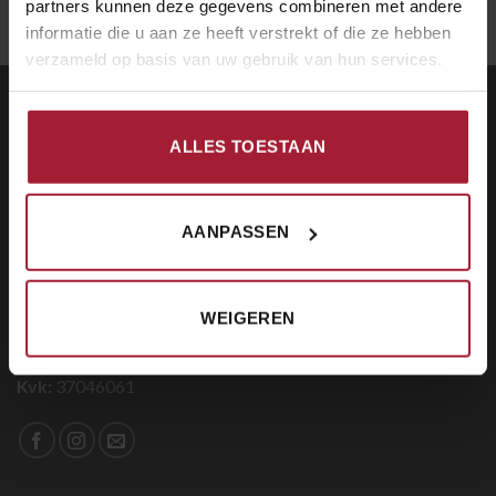
partners kunnen deze gegevens combineren met andere
informatie die u aan ze heeft verstrekt of die ze hebben
verzameld op basis van uw gebruik van hun services.
CONTACT
ALLES TOESTAAN
Restaurant De Chinese Muur
Beatrixstraat 38
1781 EP, Den Helder
AANPASSEN
E:
info@chinesemuurdenhelder.nl
T:
0223-612458
WEIGEREN
Btw:
NL0099.34.868.B01
Kvk:
37046061