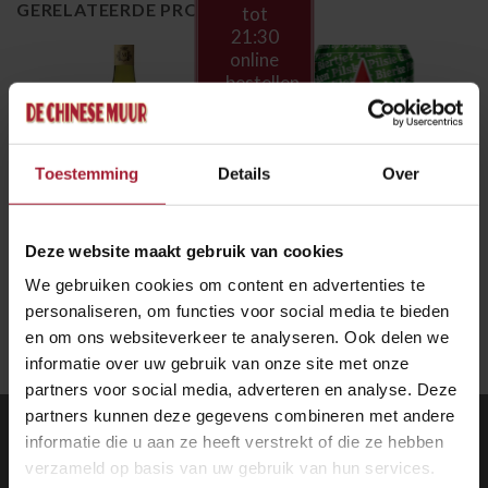
GERELATEERDE PRODUCTEN
tot
21:30
online
bestellen
en
laten
bezorgen
Toestemming
Details
Over
€
12.50
€
2.90
DESSERT EN DRANK
DESSERT EN DRANK
Montgolfier
Heineken Premium
Deze website maakt gebruik van cookies
Chardonnay (750ml)
Pilsener (330ml)
We gebruiken cookies om content en advertenties te
personaliseren, om functies voor social media te bieden
en om ons websiteverkeer te analyseren. Ook delen we
informatie over uw gebruik van onze site met onze
partners voor social media, adverteren en analyse. Deze
partners kunnen deze gegevens combineren met andere
CONTACT
informatie die u aan ze heeft verstrekt of die ze hebben
verzameld op basis van uw gebruik van hun services.