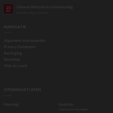
Online
bestellen
Nieuwe Website in ontwikkeling
23
is
mrt
voor
Reacties uitgeschakeld
nu
Nieuwe
mogelijk
Website
in
NAVIGATIE
ontwikkeling
Algemene Voorwaarden
Privacy Statement
Bezorging
Bestellen
Mijn Account
OPENINGSTIJDEN
Maandag:
Gesloten
uitgezonderd feestdagen