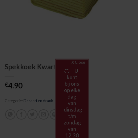
X Close
Spekkoek Kwart Stuk
U
kunt
bij ons
4.90
€
op elke
dag
Categorie:
Dessert en drank
van
dinsdag
t/m
zondag
van
12:30