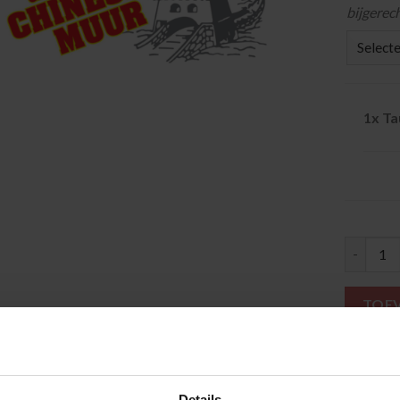
bijgerech
1x
Ta
Tau Shi 
TOE
Categorie:
Details