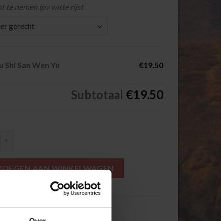
t te nemen ipv witte rijst
u Shi San Wen Yu
€19.50
Subtotaal
€19.50
San Wen Yu aantal
VOEGEN AAN WINKELWAGEN
Specialiteiten van het huis
Over