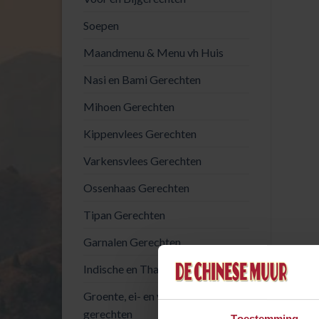
Soepen
Maandmenu & Menu vh Huis
Nasi en Bami Gerechten
Mihoen Gerechten
Kippenvlees Gerechten
Varkensvlees Gerechten
Ossenhaas Gerechten
Tipan Gerechten
Garnalen Gerechten
Indische en Thaise gerechten
Groente, ei- en vegetarische
gerechten
Toestemming