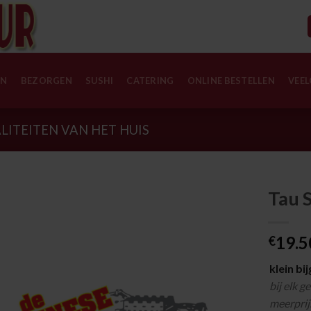
EN
BEZORGEN
SUSHI
CATERING
ONLINE BESTELLEN
VEEL
LITEITEN VAN HET HUIS
Tau 
19.5
€
klein bi
bij elk g
meerprij