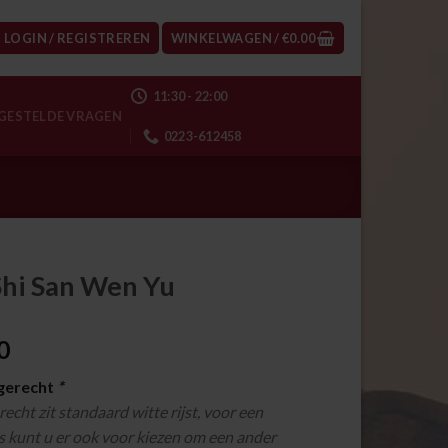
LOGIN / REGISTREREN
WINKELWAGEN /
€
0.00
11:30 - 22:00
GESTELDE VRAGEN
0223-612458
Shi San Wen Yu
0
jgerecht
*
erecht zit standaard witte rijst, voor een
s kunt u er ook voor kiezen om een ander