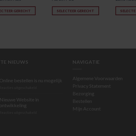
ECTEER GERECHT
SELECTEER GERECHT
SELECTE
TE NIEUWS
NAVIGATIE
Algemene Voorwaarden
Online bestellen is nu mogelijk
Privacy Statement
voor
Reacties uitgeschakeld
Online
Bezorging
bestellen
Nieuwe Website in
Bestellen
is
ontwikkeling
Mijn Account
nu
voor
Reacties uitgeschakeld
mogelijk
Nieuwe
Website
in
ontwikkeling