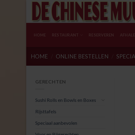
Skip
to
content
HOME
RESTAURANT
RESERVEREN
AFHAL
HOME
/
ONLINE BESTELLEN
/
SPECIA
GERECHTEN
Sushi Rolls en Bowls en Boxes
Rijsttafels
Speciaal aanbevolen
Voor en Bijgerechten