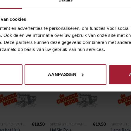
 van cookies
HRIJVING
ent en advertenties te personaliseren, om functies voor social
. Ook delen we informatie over uw gebruik van onze site met on
ilet met groente in zwarte bonensaus
e. Deze partners kunnen deze gegevens combineren met andere i
erzameld op basis van uw gebruik van hun services.
RELATEERDE PRODUCTEN
AANPASSEN
€
18.50
€
19.50
SPECIALITEITEN VAN HET HUIS
SPECIALITEITEN VAN HET HUIS
an het Huis
Hai Sin Pou
Lams Rack