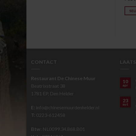
SELECTEER GERECHT
SELECTEER GERECHT
SEL
CONTACT
LAATS
Restaurant De Chinese Muur
10
Beatrixstraat 38
apr
1781 EP, Den Helder
23
mrt
E:
info@chinesemuurdenhelder.nl
T:
0223-612458
Btw:
NL0099.34.868.B01