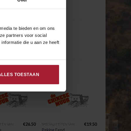
 media te bieden en om ons
ze partners voor social
nformatie die u aan ze heeft
ALLES TOESTAAN
€
26.50
€
19.50
SPECIALITEITEN VAN HET HUIS
SPECIALITEITEN VAN HET HUIS
s
Peking Eend