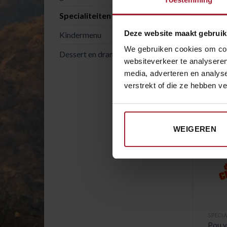
Specialiteiten van het huis
Deze website maakt gebruik
Kindermenu
BESC
We gebruiken cookies om cont
Dessert en drank
websiteverkeer te analyseren
zalmf
media, adverteren en analys
verstrekt of die ze hebben v
GE
WEIGEREN
€
15.80
€
15.00
SPECIALITEITEN VAN HET HUIS
SPECIALITEITEN VAN HET HUIS
an Ton Yu
Tofu Yuk Pou
Pou v