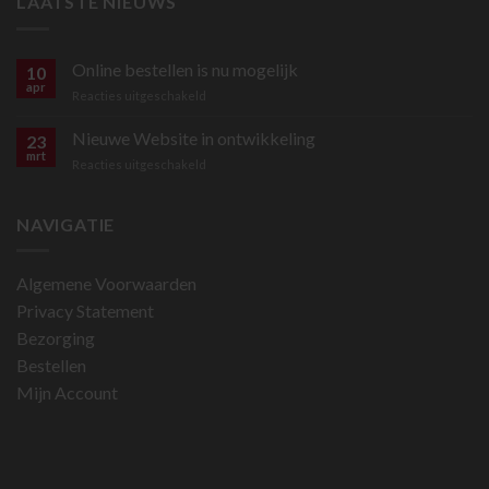
LAATSTE NIEUWS
Online bestellen is nu mogelijk
10
apr
voor
Reacties uitgeschakeld
Online
bestellen
Nieuwe Website in ontwikkeling
23
is
mrt
voor
Reacties uitgeschakeld
nu
Nieuwe
mogelijk
Website
in
NAVIGATIE
ontwikkeling
Algemene Voorwaarden
Privacy Statement
Bezorging
Bestellen
Mijn Account