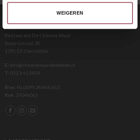
WEIGEREN
CONTACT
Restaurant De Chinese Muur
Beatrixstraat 38
1781 EP, Den Helder
E:
info@chinesemuurdenhelder.nl
T:
0223-612458
Btw:
NL0099.34.868.B01
Kvk:
37046061