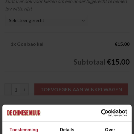
kunt u er ook voor kiezen om een ander bijgerecht te nemen
ipv witte rijst
1x
Gon bao kai
€15.00
Subtotaal
€15.00
Gon bao kai aantal
TOEVOEGEN AAN WINKELWAGEN
Categorie:
Kippenvlees Gerechten
Toestemming
Details
Over