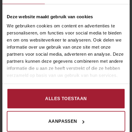
GERELATEERDE PRODUCTEN
Deze website maakt gebruik van cookies
We gebruiken cookies om content en advertenties te
personaliseren, om functies voor social media te bieden
en om ons websiteverkeer te analyseren. Ook delen we
informatie over uw gebruik van onze site met onze
partners voor social media, adverteren en analyse. Deze
partners kunnen deze gegevens combineren met andere
informatie die u aan ze heeft verstrekt of die ze hebben
€
15.00
€
15.00
KIPPENVLEES GERECHTEN
KIPPENVLEES GERECHTEN
verzameld op basis van uw gebruik van hun services.
Kipfilet in tomatensaus
Tau shi kai
ALLES TOESTAAN
SELECTEER GERECHT
SELECTEER GERECHT
AANPASSEN