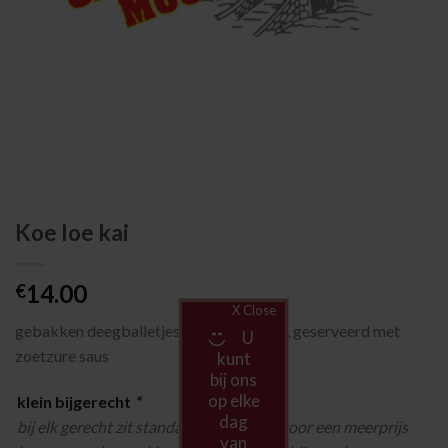
Koe loe kai
14.00
€
X Close
gebakken deegballetjes, gevuld met kip, geserveerd met
U
zoetzure saus
kunt
bij ons
op elke
klein bijgerecht
*
dag
bij elk gerecht zit standaard witte rijst, voor een meerprijs
van