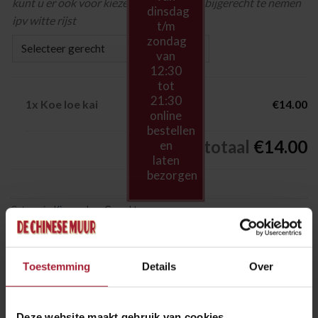
kunt u er ook voor kiezen om een ander bijgerecht te nemen
dinsdag
ipv witte rijst
t/m
zondag
van
12:30
tot
21:30
1x
Koe loe kai
€14.00
online
bestellen
Subtotaal
€14.00
en
laten
bezorgen
Categorie:
Kippenvlees Gerechten
Toestemming
Details
Over
GERELATEERDE PRODUCTEN
Deze website maakt gebruik van cookies