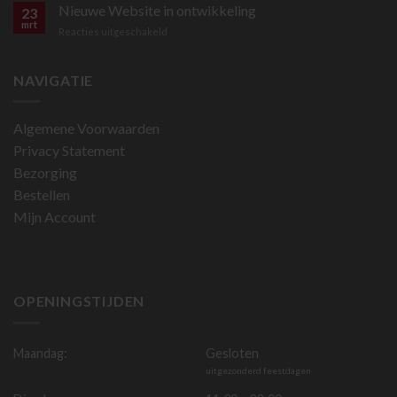
bestellen
Nieuwe Website in ontwikkeling
23
is
mrt
voor
Reacties uitgeschakeld
nu
Nieuwe
mogelijk
Website
in
NAVIGATIE
ontwikkeling
Algemene Voorwaarden
Privacy Statement
Bezorging
Bestellen
Mijn Account
OPENINGSTIJDEN
Maandag:
Gesloten
uitgezonderd feestdagen