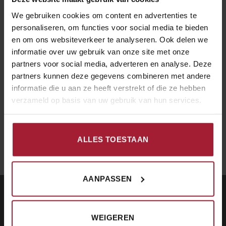
We gebruiken cookies om content en advertenties te
personaliseren, om functies voor social media te bieden
en om ons websiteverkeer te analyseren. Ook delen we
informatie over uw gebruik van onze site met onze
partners voor social media, adverteren en analyse. Deze
partners kunnen deze gegevens combineren met andere
informatie die u aan ze heeft verstrekt of die ze hebben
€
15.00
€
15.00
KIPPENVLEES GERECHTEN
KIPPENVLEES GERECHTEN
Kipfilet met
Tau shi kai
verzameld op basis van uw gebruik van hun services.
champignons in
oestersaus
ALLES TOESTAAN
AANPASSEN
CONTACT
WEIGEREN
Restaurant De Chinese Muur