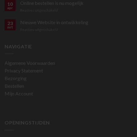
Online bestellen is nu mogelijk
10
apr
voor
Reacties uitgeschakeld
Online
bestellen
Nieuwe Website in ontwikkeling
23
is
mrt
voor
Reacties uitgeschakeld
nu
Nieuwe
mogelijk
Website
in
NAVIGATIE
ontwikkeling
Algemene Voorwaarden
Privacy Statement
Bezorging
Bestellen
Mijn Account
OPENINGSTIJDEN