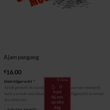
Ajam pangang
16.00
€
X Close
klein bijgerecht
*
U
bij elk gerecht zit standaard witte rijst, voor een meerprijs
kunt
kunt u er ook voor kiezen om een ander bijgerecht te nemen
bij ons
ipv witte rijst
op elke
dag