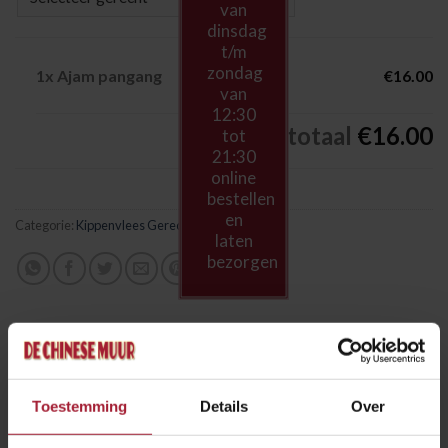
van
dinsdag
t/m
zondag
1x
Ajam pangang
€16.00
van
12:30
Subtotaal
€16.00
tot
21:30
online
bestellen
en
Categorie:
Kippenvlees Gerechten
laten
bezorgen
BESCHRIJVING
gebakken gepaneerde kipfilet met zoetpikante saus
Toestemming
Details
Over