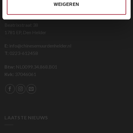
CONTACT
WEIGEREN
Restaurant De Chinese Muur
Beatrixstraat 38
1781 EP, Den Helder
E:
info@chinesemuurdenhelder.nl
T:
0223-612458
Btw:
NL0099.34.868.B01
Kvk:
37046061
LAATSTE NIEUWS